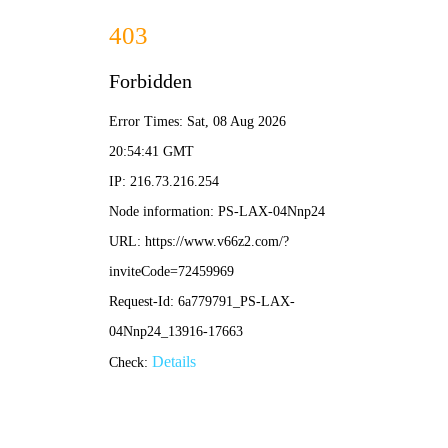
现场视频直播
最新文章
2016年NBA选秀回顾：巨星诞生与球队命运转折的关
键一夜
•
现场视频直播
现场视频直播
2026-04-08 12:24:59
2014年法网女单决赛回顾：莎拉波娃逆转哈勒普，成
就全满贯伟业
•
现场视频直播
现场视频直播
2026-04-08 12:22:31
2022赛季中超联赛完整赛程一览：关键对决与观赛指
南
•
现场视频直播
现场视频直播
2026-04-08 12:19:59
李壮飞：从技术新锐到行业引领者的创新之路与深度
洞察
•
现场视频直播
现场视频直播
2026-04-08 12:17:29
雄鹿vs篮网巅峰对决解析：战术博弈、球星对决与季
后赛前景展望
•
现场视频直播
现场视频直播
2026-04-08 12:14:56
拜仁恒大深度解析：两大豪门足球理念与青训体系对