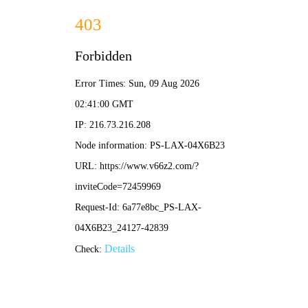
现场视频直播
足球比分直播
澳客比分直播：实时掌握赛事动态的智能观赛平台指
南
•
现场视频直播
现场视频直播
2026-04-06 12:54:10
球探网即时比分手机版：随时随地掌握赛事动态的智
能利器
•
现场视频直播
现场视频直播
2026-04-06 11:28:50
599比分：实时数据与专业分析，打造您的专属赛事洞
察中心
•
现场视频直播
现场视频直播
2026-03-22 13:07:40
探球比分：精准掌握赛事动态，畅享实时比分查询体
验
•
现场视频直播
现场视频直播
2026-03-21 13:01:12
007比分直播网：实时赛事数据与专业解读的一站式平
台
•
现场视频直播
现场视频直播
2026-03-21 10:34:03
体球网手机比分即时比分查询指南：随时随地掌握最